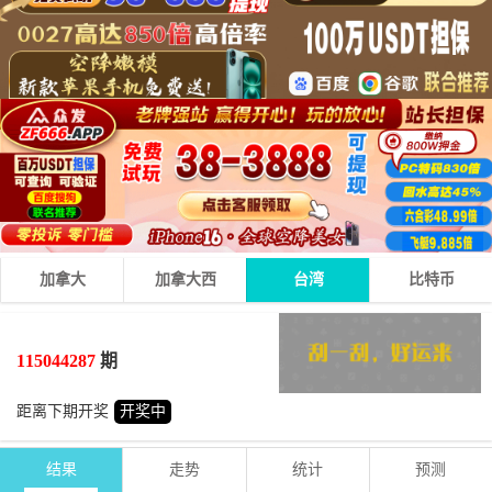
加拿大
加拿大西
台湾
比特币
5
8
7
20
+
+
=
115044287
期
大
双
距离下期开奖
开奖中
结果
走势
统计
预测
期号
时间
号码