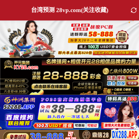
台湾预测 28vp.com(关注收藏)