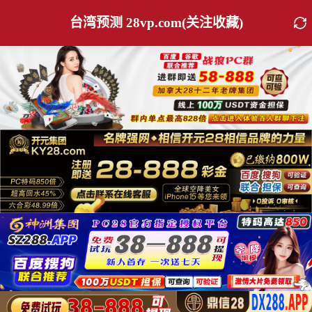
台湾预测 28vp.com(关注收藏)