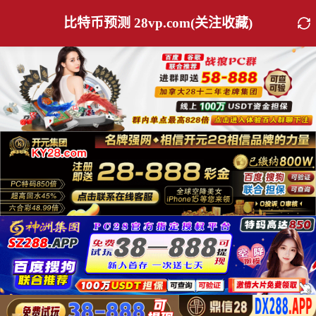
比特币预测 28vp.com(关注收藏)