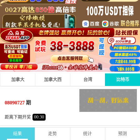
加拿大
加拿大西
台湾
比特币
7
2
7
16
+
+
=
08090727
期
大
双
距离下期开奖
00
:
30
结果
走势
统计
预测
期号
时间
号码