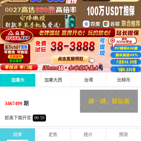
加拿大
加拿大西
台湾
比特币
6
6
5
17
+
+
=
3467499
期
大
单
距离下期开奖
00
:
58
结果
走势
统计
预测
期号
时间
号码