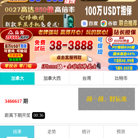
加拿大
加拿大西
台湾
比特币
5
0
6
11
+
+
=
3466617
期
小
单
距离下期开奖
00
:
36
结果
走势
统计
预测
期号
时间
号码