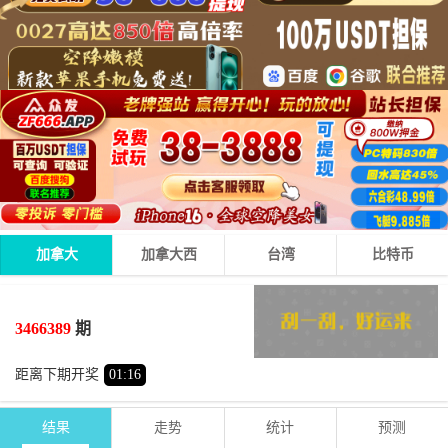
加拿大
加拿大西
台湾
比特币
2
1
8
11
+
+
=
3466389
期
小
单
距离下期开奖
01
:
16
结果
走势
统计
预测
期号
时间
号码