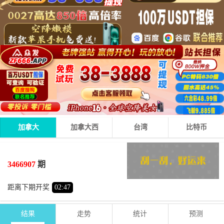
加拿大
加拿大西
台湾
比特币
8
7
0
15
+
+
=
3466907
期
大
单
距离下期开奖
02
:
46
结果
走势
统计
预测
期号
时间
号码