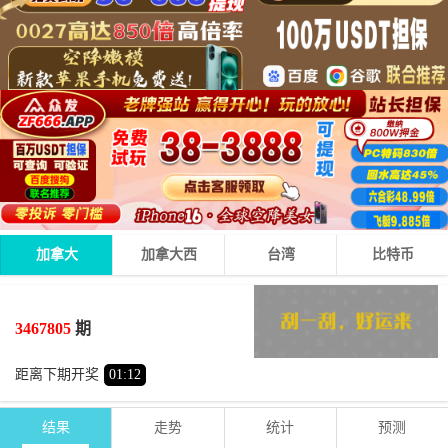
加拿大
加拿大西
台湾
比特币
2
1
9
12
+
+
=
3467805
期
小
双
距离下期开奖
01
:
12
结果
走势
统计
预测
期号
时间
号码