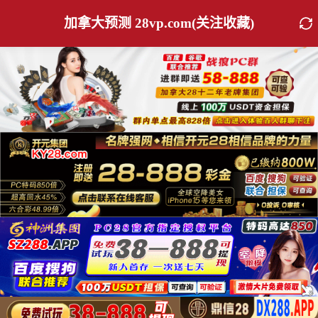
加拿大预测 28vp.com(关注收藏)