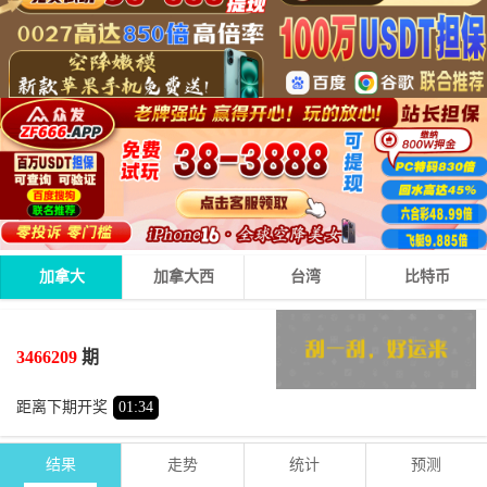
加拿大
加拿大西
台湾
比特币
4
3
5
12
+
+
=
3466209
期
小
双
距离下期开奖
01
:
34
结果
走势
统计
预测
期号
时间
号码