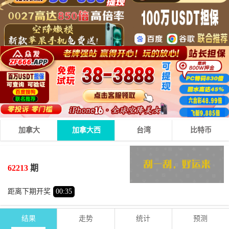
加拿大
加拿大西
台湾
比特币
5
7
5
17
+
+
=
62213
期
大
单
距离下期开奖
00
:
35
结果
走势
统计
预测
期号
时间
号码