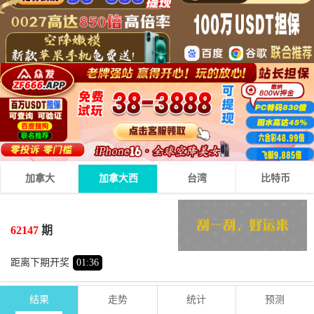
加拿大
加拿大西
台湾
比特币
4
3
3
10
+
+
=
62147
期
小
双
距离下期开奖
01
:
36
结果
走势
统计
预测
期号
时间
号码