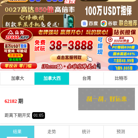
加拿大
加拿大西
台湾
比特币
0
5
1
06
+
+
=
62182
期
小
双
距离下期开奖
01
:
05
结果
走势
统计
预测
期号
时间
号码