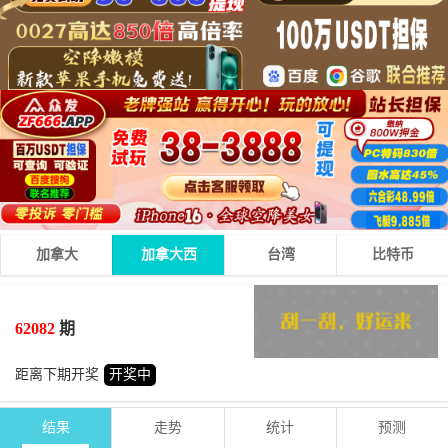
加拿大
加拿大西
台湾
比特币
2
6
5
13
+
+
=
62082
期
小
单
距离下期开奖
开奖中
结果
走势
统计
预测
期号
时间
号码