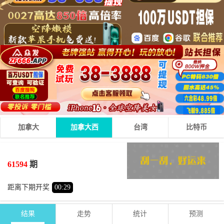
加拿大
加拿大西
台湾
比特币
1
0
6
07
+
+
=
61594
期
小
单
距离下期开奖
00
:
29
结果
走势
统计
预测
期号
时间
号码