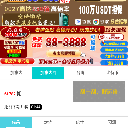
加拿大
加拿大西
台湾
比特币
7
1
5
13
+
+
=
61782
期
小
单
距离下期开奖
01
:
44
结果
走势
统计
预测
期号
时间
号码